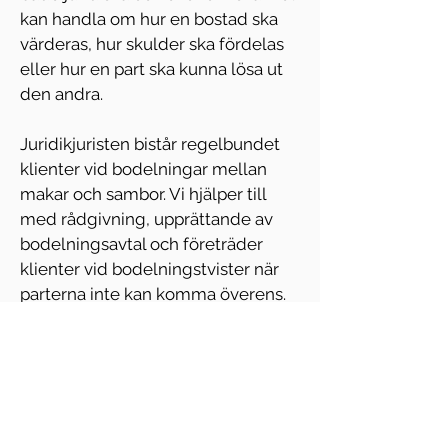
kan handla om hur en bostad ska 
värderas, hur skulder ska fördelas 
eller hur en part ska kunna lösa ut 
den andra.
Juridikjuristen bistår regelbundet 
klienter vid bodelningar mellan 
makar och sambor. Vi hjälper till 
med rådgivning, upprättande av 
bodelningsavtal och företräder 
klienter vid bodelningstvister när 
parterna inte kan komma överens.
Genom tydlig juridisk vägledning 
kan processen ofta bli både 
enklare och mer förutsägbar, så att 
ni kan avsluta den ekonomiska 
uppgörelsen på ett korrekt och 