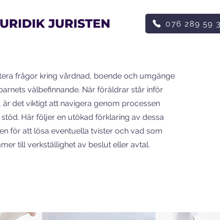
076 289 59 
ntera frågor kring vårdnad, boende och umgänge
arnets välbefinnande. När föräldrar står inför
 är det viktigt att navigera genom processen
töd. Här följer en utökad förklaring av dessa
n för att lösa eventuella tvister och vad som
er till verkställighet av beslut eller avtal.