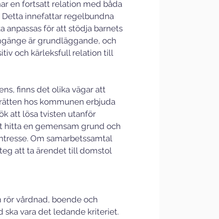
ar en fortsatt relation med båda 
r. Detta innefattar regelbundna 
 anpassas för att stödja barnets 
umgänge är grundläggande, och 
v och kärleksfull relation till 
ns, finns det olika vägar att 
jerätten hos kommunen erbjuda 
ök att lösa tvisten utanför 
 att hitta en gemensam grund och 
 intresse. Om samarbetssamtal 
steg att ta ärendet till domstol 
m rör vårdnad, boende och 
 ska vara det ledande kriteriet. 