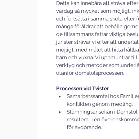
Detta kan innebära att sträva efter
vardag så mycket som möjligt, inkl
och fortsätta i samma skola eller f
många föräldrar att behålla gemen
de tillsammans fattar viktiga beslu
jurister strävar vi efter att underlä
möjligt, med målet att hitta håll
barn och vuxna. Vi uppmuntrar ti
verktyg och metoder som underlätt
utanför domstolsprocessen.
Processen vid Tvister
Samarbetssamtal hos Familjerät
konflikten genom medling.
Stämningsansökan i Domstol:
resulterar i en överenskommel
för avgörande.