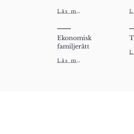
Läs mer
Ekonomisk
T
familjerätt
Läs mer