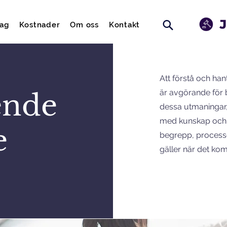
tag
Kostnader
Om oss
Kontakt
Att förstå och ha
är avgörande för b
ende
dessa utmaningar,
med kunskap och s
e
begrepp, processe
gäller när det komm