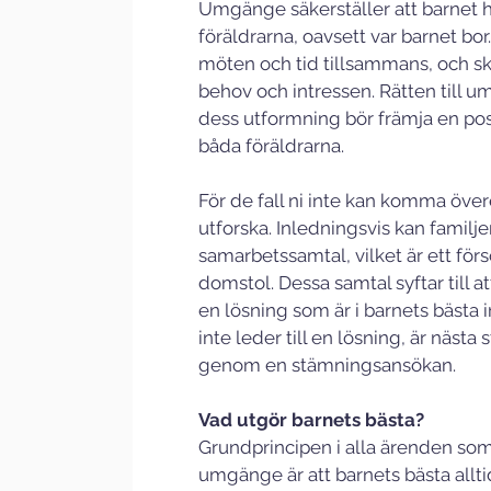
Umgänge säkerställer att barnet h
föräldrarna, oavsett var barnet bo
möten och tid tillsammans, och ska
behov och intressen. Rätten till 
dess utformning bör främja en positi
båda föräldrarna.
För de fall ni inte kan komma övere
utforska. Inledningsvis kan famil
samarbetssamtal, vilket är ett förs
domstol. Dessa samtal syftar till
en lösning som är i barnets bästa
inte leder till en lösning, är nästa 
genom en stämningsansökan.
Vad utgör barnets bästa?
Grundprincipen i alla ärenden so
umgänge är att barnets bästa alltid