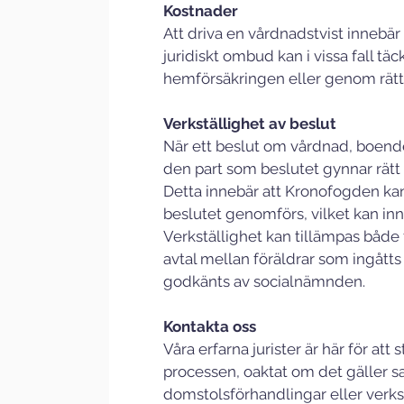
Kostnader
Att driva en vårdnadstvist innebär
juridiskt ombud kan i vissa fall tä
hemförsäkringen eller genom rätts
Verkställighet av beslut
När ett beslut om vårdnad, boende
den part som beslutet gynnar rätt 
Detta innebär att Kronofogden kan i
beslutet genomförs, vilket kan inne
Verkställighet kan tillämpas både
avtal mellan föräldrar som ingått
godkänts av socialnämnden.
Kontakta oss
Våra erfarna jurister är här för at
processen, oaktat om det gäller s
domstolsförhandlingar eller verkstä