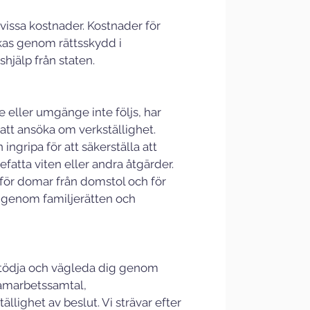
 vissa kostnader. Kostnader för 
ckas genom rättsskydd i 
hjälp från staten.
 eller umgänge inte följs, har 
att ansöka om verkställighet. 
ngripa för att säkerställa att 
fatta viten eller andra åtgärder. 
 för domar från domstol och för 
s genom familjerätten och 
t stödja och vägleda dig genom 
amarbetssamtal, 
llighet av beslut. Vi strävar efter 