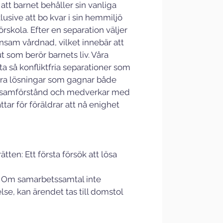
 att barnet behåller sin vanliga 
usive att bo kvar i sin hemmiljö 
örskola. Efter en separation väljer 
sam vårdnad, vilket innebär att 
t som berör barnets liv. Våra 
tta så konfliktfria separationer som 
bara lösningar som gagnar både 
ll samförstånd och medverkar med 
ar för föräldrar att nå enighet 
ten: Ett första försök att lösa 
 Om samarbetssamtal inte 
se, kan ärendet tas till domstol 