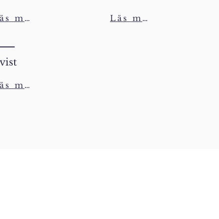
Läs mer
Läs mer
vist
Läs mer
Mobil/WhatsApp: +46 762 89 59 39 | E-post:
info@dinjur.se